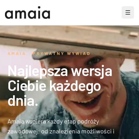
AMAIA · PRYWATNY WYWIAD
Najlepsza wersja
Ciebie każdego
dnia.
Amaia wspiera każdy etap podróży
zawodowej: od znalezienia możliwości i